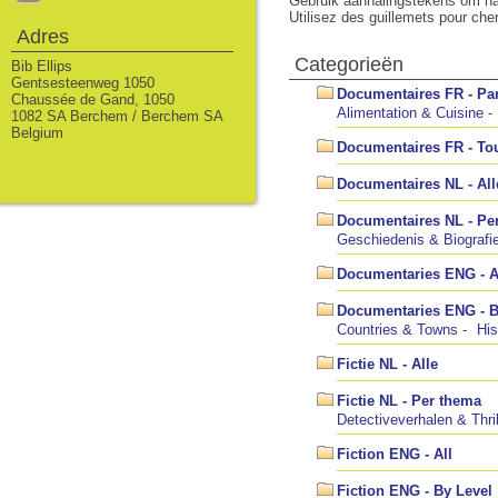
Gebruik aanhalingstekens om na
Utilisez des guillemets pour ch
Adres
Categorieën
Bib Ellips
Gentsesteenweg 1050
Documentaires FR - Pa
Chaussée de Gand, 1050
Alimentation & Cuisine
1082 SA Berchem / Berchem SA
Belgium
Documentaires FR - To
Documentaires NL - All
Documentaires NL - Pe
Geschiedenis & Biografi
Documentaries ENG - A
Documentaries ENG - 
Countries & Towns
His
Fictie NL - Alle
Fictie NL - Per thema
Detectiveverhalen & Thril
Fiction ENG - All
Fiction ENG - By Level