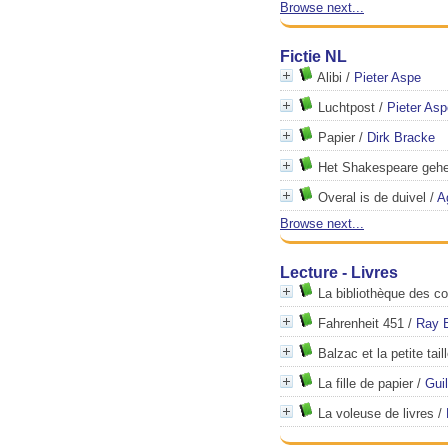
Browse next...
Fictie NL
Alibi
/
Pieter Aspe
Luchtpost
/
Pieter Asp
Papier
/
Dirk Bracke
Het Shakespeare geh
Overal is de duivel
/
A
Browse next...
Lecture - Livres
La bibliothèque des c
Fahrenheit 451
/
Ray 
Balzac et la petite tai
La fille de papier
/
Gui
La voleuse de livres
/