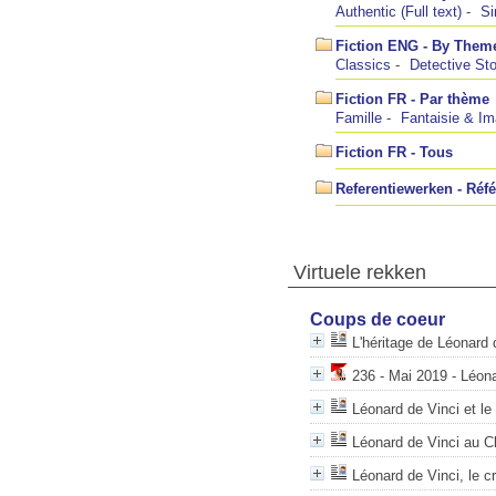
Authentic (Full text)
Si
Fiction ENG - By Them
Classics
Detective Sto
Fiction FR - Par thème
Famille
Fantaisie & Im
Fiction FR - Tous
Referentiewerken - Réf
Virtuele rekken
Coups de coeur
L'héritage de Léonard 
236 - Mai 2019 - Léona
Léonard de Vinci et le
Léonard de Vinci au C
Léonard de Vinci, le c