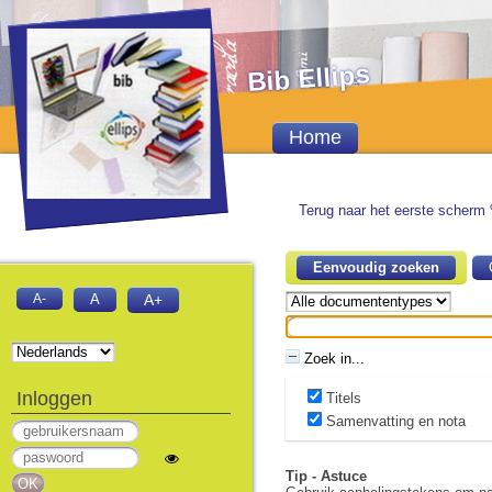
Bib Ellips
Home
Terug naar het eerste scherm 
Eenvoudig zoeken
A-
A
A+
Zoek in...
Inloggen
Titels
Samenvatting en nota
Tip - Astuce