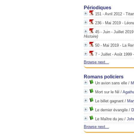
Périodiques
151 - Avril 2012 - Tita
236 - Mai 2019 - Léona
45 - Juin - Juillet 20
Histoire)
50 - Mai 2019 - La Re
7 - Juillet - Août 199
Browse next...
Romans policiers
Un avion sans elle
/
M
Mort sur le Nil
/
Agatha
Le billet gagnant
/
Mar
Le dernier évangile
/
D
Le Maître du jeu
/
Joh
Browse next...