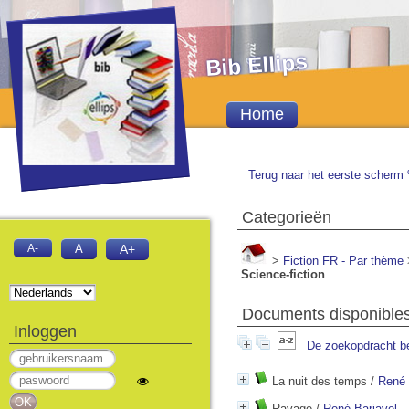
Bib Ellips
Home
Terug naar het eerste scherm 
Categorieën
A-
A
A+
>
Fiction FR - Par thème
Science-fiction
Documents disponibles 
Inloggen
De zoekopdracht b
La nuit des temps
/
René 
Ravage
/
René Barjavel