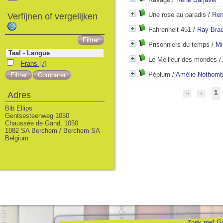
Une rose au paradis
/
Ren
Verfijnen of vergelijken
Fahrenheit 451
/
Ray Bra
Prisonniers du temps
/
Mi
Taal - Langue
Le Meilleur des mondes
/
Frans
[7]
Péplum
/
Amélie Nothom
1
Adres
Bib Ellips
Gentsesteenweg 1050
Chaussée de Gand, 1050
1082 SA Berchem / Berchem SA
Belgium
Zoek met Go