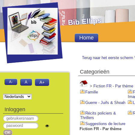
Bib Ellips
Home
Terug naar het eerste scherm 
Categorieën
A-
A
A+
>
Fiction FR - Par thème
Famille
F
Ima
Guerre - Juifs & Shoah
L
Inloggen
Récits policiers &
R
Thrillers
Suggestions de lecture
Fiction FR - Par thème